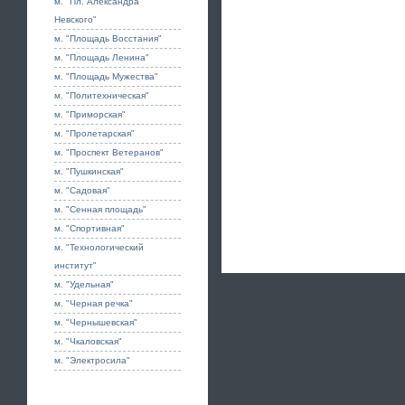
м. "Пл. Александра
Невского"
м. "Площадь Восстания"
м. "Площадь Ленина"
м. "Площадь Мужества"
м. "Политехническая"
м. "Приморская"
м. "Пролетарская"
м. "Проспект Ветеранов"
м. "Пушкинская"
м. "Садовая"
м. "Сенная площадь"
м. "Спортивная"
м. "Технологический
институт"
м. "Удельная"
м. "Черная речка"
м. "Чернышевская"
м. "Чкаловская"
м. "Электросила"