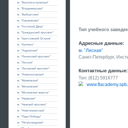
м. "Василеостровская"
м. "Владимирская"
м. "Выборгская"
м. "Горьковская"
м. "Гостиный Двор"
Тип учебного заведе
м. "Гражданский проспект"
м. "Крестовский Остров"
Адресные данные:
м. "Купчино"
м. "Лесная"
м. "Ладожская"
Санкт-Петербург, Инсти
м. "Ленинский проспект"
м. "Лесная"
м. "Лиговский проспект"
Контактные данные:
м. "Ломоносовская"
Тел: (812) 5916777
м. "Маяковская"
www.ftacademy.spb.
м. "Московская"
м. "Московские ворота"
м. "Нарвская"
м. "Невский проспект"
м. "Новочеркасская"
м. "Парк Победы"
м. "Петроградская"