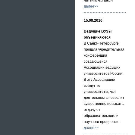
латвийских школ
далее>>
15.08.2010
Ведущие ВУЗы
объединяются
В Санкт-Петербурге
прошла учредительная
конференция
создающейся
Ассоциации ведущих
университетов России.
В эту Ассоциацию
войдут те
университеты, чья
деятельность позволит
существенно повысить
отдачу от
образовательного и
научного процессов.
далее>>