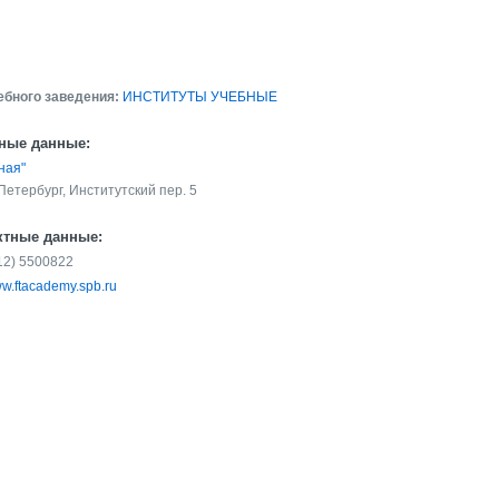
ебного заведения:
ИНСТИТУТЫ УЧЕБНЫЕ
ные данные:
ная"
Петербург, Институтский пер. 5
ктные данные:
812) 5500822
w.ftacademy.spb.ru