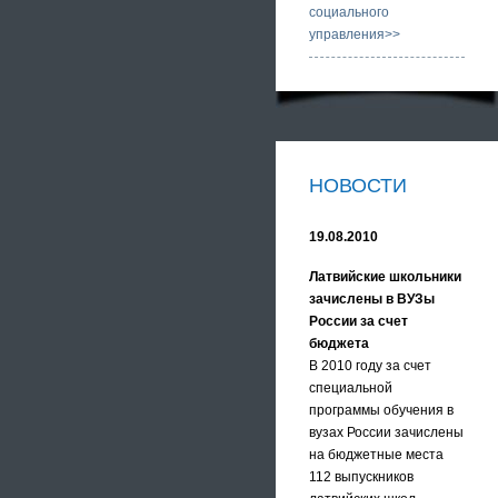
социального
управления>>
НОВОСТИ
19.08.2010
Латвийские школьники
зачислены в ВУЗы
России за счет
бюджета
В 2010 году за счет
специальной
программы обучения в
вузах России зачислены
на бюджетные места
112 выпускников