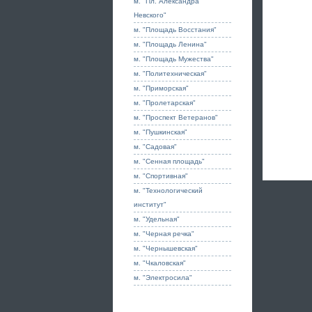
м. "Пл. Александра
Невского"
м. "Площадь Восстания"
м. "Площадь Ленина"
м. "Площадь Мужества"
м. "Политехническая"
м. "Приморская"
м. "Пролетарская"
м. "Проспект Ветеранов"
м. "Пушкинская"
м. "Садовая"
м. "Сенная площадь"
м. "Спортивная"
м. "Технологический
институт"
м. "Удельная"
м. "Черная речка"
м. "Чернышевская"
м. "Чкаловская"
м. "Электросила"