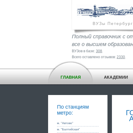
ВУЗы Петербург
Полный справочник с о
все о высшем образова
ВУЗов в базе:
308
.
Всего оставлено отзывов:
2330
.
ГЛАВНАЯ
АКАДЕМИИ
По станциям
Г
метро:
м. "Автово"
м. "Балтийская"