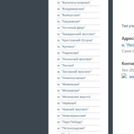
м. "Василеостровская"
м. "Владимирская"
м. "Выборгская"
м. "Горьковская"
Тип уч
м. "Гостиный Двор"
м. "Гражданский проспект"
Адрес
м. "Крестовский Остров"
м. "Лес
м. "Купчино"
Санкт-
м. "Ладожская"
м. "Ленинский проспект"
Конта
м. "Лесная"
Тел: (
м. "Лиговский проспект"
ww
м. "Ломоносовская"
м. "Маяковская"
м. "Московская"
м. "Московские ворота"
м. "Нарвская"
м. "Невский проспект"
м. "Новочеркасская"
м. "Парк Победы"
м. "Петроградская"