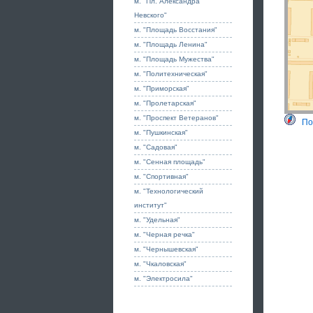
м. "Пл. Александра
Невского"
м. "Площадь Восстания"
м. "Площадь Ленина"
м. "Площадь Мужества"
м. "Политехническая"
м. "Приморская"
м. "Пролетарская"
м. "Проспект Ветеранов"
По
м. "Пушкинская"
м. "Садовая"
м. "Сенная площадь"
м. "Спортивная"
м. "Технологический
институт"
м. "Удельная"
м. "Черная речка"
м. "Чернышевская"
м. "Чкаловская"
м. "Электросила"