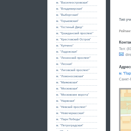
м. "Василеостровская"
м. "Владимирская"
м. "Выборгская"
Тип уч
м. "Горьковская"
м. "Гостиный Двор"
Рейтинг
м. "Гражданский проспект"
м. "Крестовский Остров"
Конта
м. "Купчино"
Тел: (
м. "Ладожская"
dire
м. "Ленинский проспект"
м. "Лесная"
Адрес
м. "Лиговский проспект"
м. "Па
м. "Ломоносовская"
Санкт-
м. "Маяковская"
м. "Московская"
м. "Московские ворота"
м. "Нарвская"
м. "Невский проспект"
м. "Новочеркасская"
м. "Парк Победы"
м. "Петроградская"