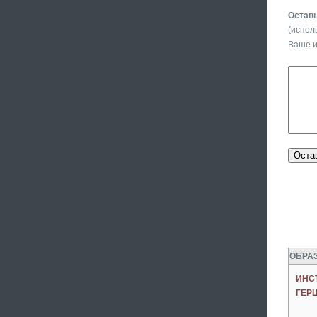
Оставь
(испол
Ваше 
ОБРАЗ
ИНС
ГЕР