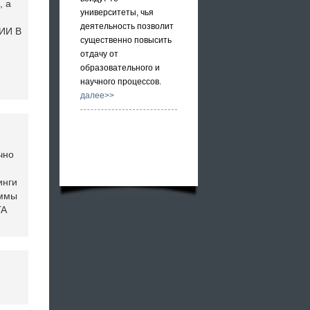
, а
университеты, чья
деятельность позволит
ЦИИ В
существенно повысить
отдачу от
образовательного и
научного процессов.
далее>>
чно
инги
аммы
ГА