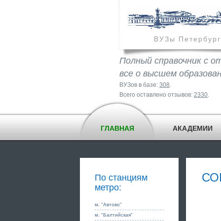
ВУЗы Петербург
Полный справочник с о
все о высшем образова
ВУЗов в базе:
308
.
Всего оставлено отзывов:
2330
.
ГЛАВНАЯ
АКАДЕМИИ
СО
По станциям
метро:
м. "Автово"
м. "Балтийская"