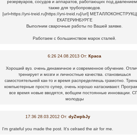
резервуаров, сосудов и аппаратов, работающих под давлением
также для трубопроводов.
[url=https://yni-treid.ru]https://yni-treid.ru[/url] МЕТАЛЛОКОНСТРУК
ЕКАТЕРИНБУРГЕ
Выполним сварочные работы по Вашей заявке.
Работаем с большинством марок сталей.
6:26 24.08.2013 От:
Краса
Хороший вуз. очень динамичное и современное обучение. Отли
тренирует и мозги и личностные качества. становишься
самостоятельней как-то и время распределяешь грамотно. Трен
компьютерные просто супер, очень хорошо натаскивают. Прогр
все время новые вводятся, вобщем постоянные инновации. С
молодцы
17:36 28.03.2012 От:
dyZwpbJy
I'm grateful you made the post. It's celraed the air for me.