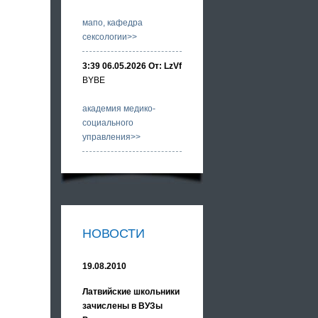
мапо, кафедра
сексологии>>
3:39 06.05.2026 От: LzVf
BYBE
академия медико-
социального
управления>>
НОВОСТИ
19.08.2010
Латвийские школьники
зачислены в ВУЗы