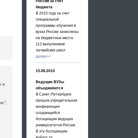
России за счет
бюджета
В 2010 году за счет
специальной
программы обучения в
вузах России зачислены
на бюджетные места
112 выпускников
латвийских школ
далее>>
15.08.2010
Ведущие ВУЗы
е и
объединяются
В Санкт-Петербурге
прошла учредительная
кс":
конференция
создающейся
Ассоциации ведущих
университетов России.
В эту Ассоциацию
войдут те