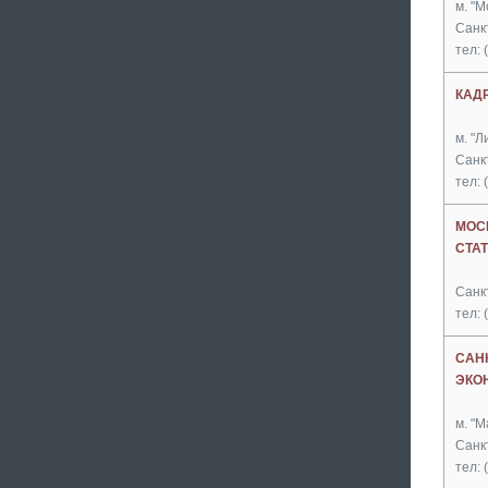
м. "М
Санк
тел: 
КАД
м. "Л
Санкт
тел: 
МОС
СТА
Санкт
тел: 
САН
ЭКО
м. "М
Санк
тел: 