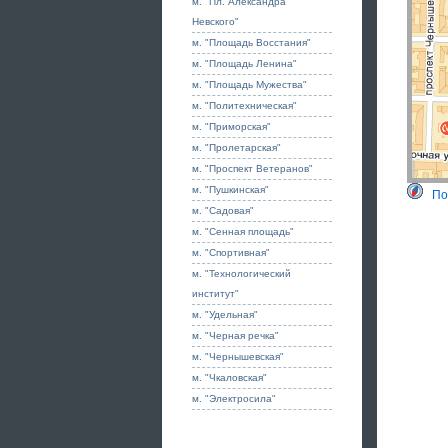
м. "Пл. Александра
Невского"
м. "Площадь Восстания"
м. "Площадь Ленина"
м. "Площадь Мужества"
м. "Политехническая"
м. "Приморская"
м. "Пролетарская"
м. "Проспект Ветеранов"
м. "Пушкинская"
По
м. "Садовая"
м. "Сенная площадь"
м. "Спортивная"
м. "Технологический
институт"
м. "Удельная"
м. "Черная речка"
м. "Чернышевская"
м. "Чкаловская"
м. "Электросила"