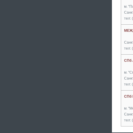
м. "
Санк
тел: 
МЕЖ
Санкт
тел: 
СПб
м. "
Санк
тел: 
СПб
м. "М
Санк
тел: 