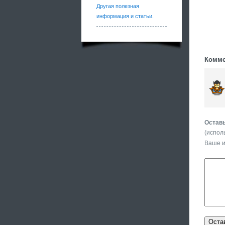
Другая полезная
информация и статьи.
Комме
Оставь
(испол
Ваше 