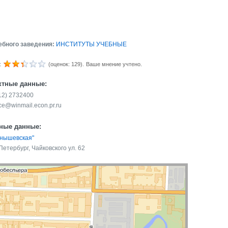
ебного заведения:
ИНСТИТУТЫ УЧЕБНЫЕ
:
(оценок: 129).
Ваше мнение учтено.
ктные данные:
812) 2732400
ce@winmail.econ.pr.ru
ные данные:
рнышевская"
Петербург, Чайковского ул. 62