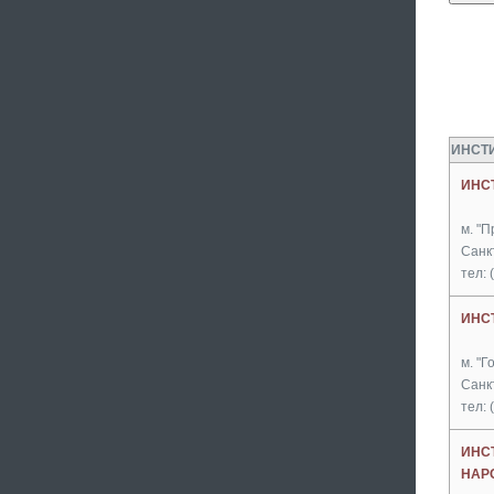
ИНСТИ
ИНС
м. "
Санкт
тел: 
ИНС
м. "Г
Санкт
тел: 
ИНС
НАР