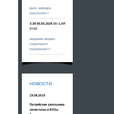
мапо, кафедра
сексологии>>
3:39 06.05.2026 От: LzVf
BYBE
академия медико-
социального
управления>>
НОВОСТИ
19.08.2010
Латвийские школьники
зачислены в ВУЗы