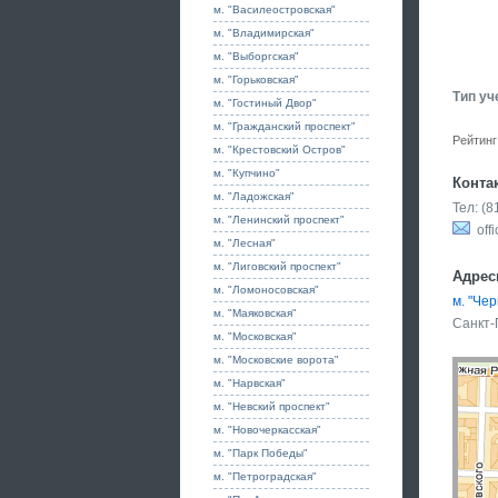
м. "Василеостровская"
м. "Владимирская"
м. "Выборгская"
м. "Горьковская"
Тип уч
м. "Гостиный Двор"
м. "Гражданский проспект"
Рейтинг
м. "Крестовский Остров"
м. "Купчино"
Конта
м. "Ладожская"
Тел: (
м. "Ленинский проспект"
offi
м. "Лесная"
м. "Лиговский проспект"
Адрес
м. "Ломоносовская"
м. "Че
м. "Маяковская"
Санкт-
м. "Московская"
м. "Московские ворота"
м. "Нарвская"
м. "Невский проспект"
м. "Новочеркасская"
м. "Парк Победы"
м. "Петроградская"